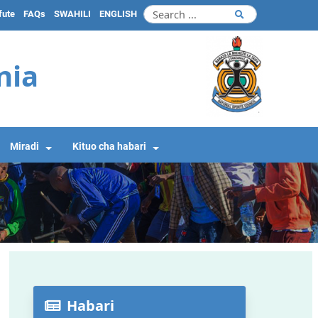
fute
FAQs
SWAHILI
ENGLISH
nia
Miradi
Kituo cha habari
Habari