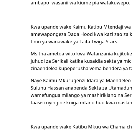
ambapo wasanii wa kiume pia watakuwepo.
Kwa upande wake Kaimu Katibu Mtendaji wa B
amewapongeza Dada Hood kwa kazi zao za ku
timu ya wanawake ya Taifa Twiga Stars.
Msitha ametoa wito kwa Watanzania kujitoke
juhudi za Serikali katika kusaidia sekta ya
zinaendelea kupeperusha vema bendera ya tai
Naye Kaimu Mkurugenzi Idara ya Maendeleo 
Suluhu Hassan anapenda Sekta za Utamaduni,
wamefungua milango ya mashirikiano na Seri
taasisi nyingine kuiga mfano huo kwa maslah
Kwa upande wake Katibu Mkuu wa Chama ch