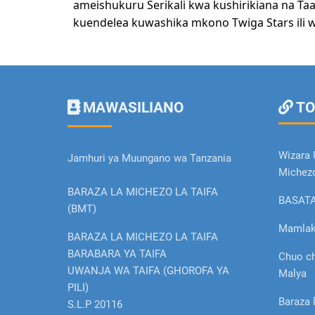
ameishukuru Serikali kwa kushirikiana na T
kuendelea kuwashika mkono Twiga Stars ili w
MAWASILIANO
TO
Wizara 
Jamhuri ya Muungano wa Tanzania
Michez
BARAZA LA MICHEZO LA TAIFA
BASAT
(BMT)
Mamlak
BARAZA LA MICHEZO LA TAIFA
BARABARA YA TAIFA
Chuo c
UWANJA WA TAIFA (GHOROFA YA
Malya
PILI)
Baraza 
S.L.P 20116