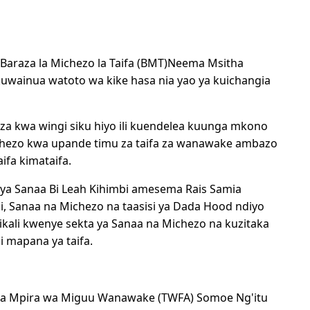
araza la Michezo la Taifa (BMT)Neema Msitha
wainua watoto wa kike hasa nia yao ya kuichangia
za kwa wingi siku hiyo ili kuendelea kuunga mkono
 michezo kwa upande timu za taifa za wanawake ambazo
fa kimataifa.
ya Sanaa Bi Leah Kihimbi amesema Rais Samia
 Sanaa na Michezo na taasisi ya Dada Hood ndiyo
kali kwenye sekta ya Sanaa na Michezo na kuzitaka
i mapana ya taifa.
a Mpira wa Miguu Wanawake (TWFA) Somoe Ng'itu