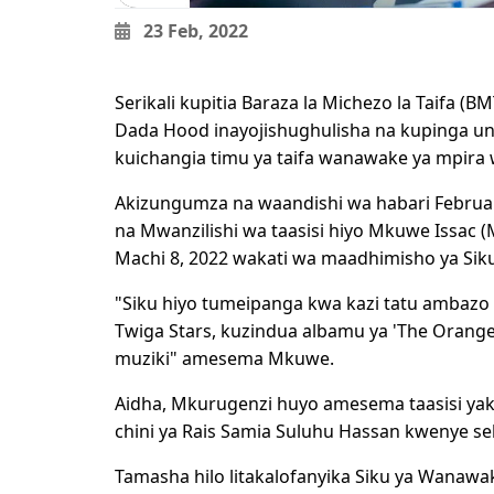
23 Feb, 2022
Serikali kupitia Baraza la Michezo la Taifa (BM
Dada Hood inayojishughulisha na kupinga un
kuichangia timu ya taifa wanawake ya mpira 
Akizungumza na waandishi wa habari Februari
na Mwanzilishi wa taasisi hiyo Mkuwe Issac
Machi 8, 2022 wakati wa maadhimisho ya Siku
"Siku hiyo tumeipanga kwa kazi tatu ambazo
Twiga Stars, kuzindua albamu ya 'The Orange
muziki" amesema Mkuwe.
Aidha, Mkurugenzi huyo amesema taasisi yak
chini ya Rais Samia Suluhu Hassan kwenye se
Tamasha hilo litakalofanyika Siku ya Wanawa