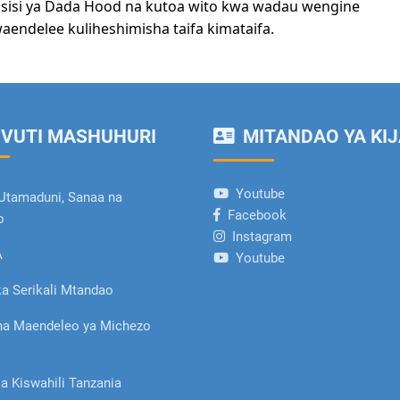
aasisi ya Dada Hood na kutoa wito kwa wadau wengine
aendelee kuliheshimisha taifa kimataifa.
VUTI MASHUHURI
MITANDAO YA KIJ
Youtube
Utamaduni, Sanaa na
Facebook
o
Instagram
A
Youtube
a Serikali Mtandao
ha Maendeleo ya Michezo
la Kiswahili Tanzania