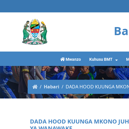
Ba
Mwanzo
Kuhusu BMT
M
Habari
DADA HOOD KUUNGA MKONO
DADA HOOD KUUNGA MKONO JUHU
YA WANAWAKE.