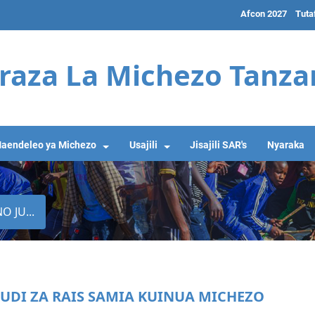
Afcon 2027
Tuta
raza La Michezo Tanza
aendeleo ya Michezo
Usajili
Jisajili SAR's
Nyaraka
 JU...
DI ZA RAIS SAMIA KUINUA MICHEZO