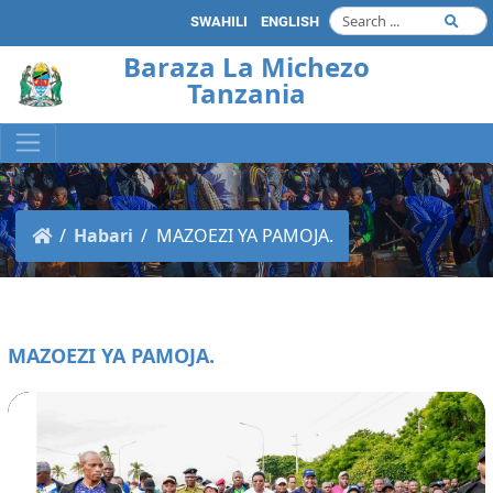
SWAHILI
ENGLISH
Baraza La Michezo
Tanzania
Habari
MAZOEZI YA PAMOJA.
MAZOEZI YA PAMOJA.