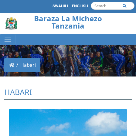
SWAHILI
ENGLISH
Baraza La Michezo
Tanzania
Habari
HABARI