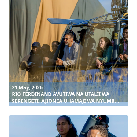
TVF YAJIPANGA KUENDELEZA MASHINDANO YA
MPIRA WA WAVU UFUKWENI
Soma zaidi
21 May, 2026
RIO FERDINAND AVUTIWA NA UTALII WA
SERENGETI, AJIONEA UHAMAJI WA NYUMB...