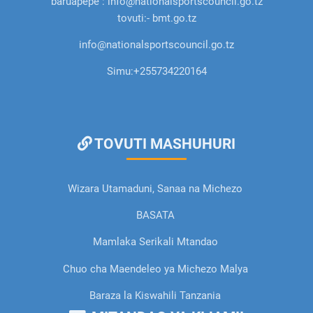
baruapepe : info@nationalsportscouncil.go.tz
tovuti:- bmt.go.tz
info@nationalsportscouncil.go.tz
Simu:
+255734220164
TOVUTI MASHUHURI
Wizara Utamaduni, Sanaa na Michezo
BASATA
Mamlaka Serikali Mtandao
Chuo cha Maendeleo ya Michezo Malya
Baraza la Kiswahili Tanzania