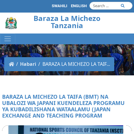
SWAHILI
ENGLISH
Baraza La Michezo
Tanzania
Habari
BARAZA LA MICHEZO LA TAIF...
BARAZA LA MICHEZO LA TAIFA (BMT) NA
UBALOZI WA JAPANI KUENDELEZA PROGRAMU
YA KUBADILISHANA WATAALAMU (JAPAN
EXCHANGE AND TEACHING PROGRAM