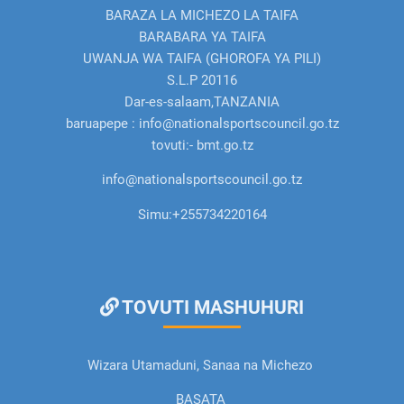
BARAZA LA MICHEZO LA TAIFA
BARABARA YA TAIFA
UWANJA WA TAIFA (GHOROFA YA PILI)
S.L.P 20116
Dar-es-salaam,TANZANIA
baruapepe : info@nationalsportscouncil.go.tz
tovuti:- bmt.go.tz
info@nationalsportscouncil.go.tz
Simu:
+255734220164
TOVUTI MASHUHURI
Wizara Utamaduni, Sanaa na Michezo
BASATA