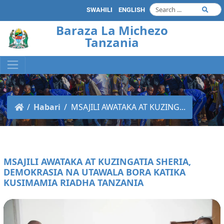
SWAHILI
ENGLISH
Baraza La Michezo
Tanzania
Habari
MSAJILI AWATAKA AT KUZING...
MSAJILI AWATAKA AT KUZINGATIA SHERIA,
DEMOKRASIA NA UTAWALA BORA KATIKA
KUSIMAMIA RIADHA TANZANIA