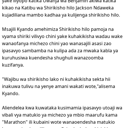
yake iliyopo katika Uwanja wa Benjamin akiwa katika
kikao na Katibu wa Shirikisho hilo Jackson Ndaweka
kujadiliana mambo kadhaa ya kulijenga shirikisho hilo.
Msajili Kyando amehimiza Shirikisho hilo pamoja na
vyama shiriki vilivyo chini yake kuhakikisha wadau wake
wanaofanya michezo chini yao wanasajili asasi zao
ipasavyo sambamba na kulipa ada za mwaka kabla ya
kuruhusiwa kuendesha shughuli wanazoomba
kuzifanya.
"Wajibu wa shirikisho lako ni kuhakikisha sekta hii
inakuwa tulivu na yenye amani wakati wote,"alisema
Kyando.
Aliendelea kwa kuwataka kusimamia ipasavyo utoaji wa
vibali vya matukio ya michezo ya mbio maarufu kama
"Marathon" ili kubaini wote wanaoendesha matukio