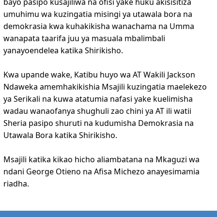
bayo pasipo kusajiliwa na ofisi yake huku akisisitiza
umuhimu wa kuzingatia misingi ya utawala bora na
demokrasia kwa kuhakikisha wanachama na Umma
wanapata taarifa juu ya masuala mbalimbali
yanayoendelea katika Shirikisho.
Kwa upande wake, Katibu huyo wa AT Wakili Jackson
Ndaweka amemhakikishia Msajili kuzingatia maelekezo
ya Serikali na kuwa atatumia nafasi yake kuelimisha
wadau wanaofanya shughuli zao chini ya AT ili watii
Sheria pasipo shuruti na kudumisha Demokrasia na
Utawala Bora katika Shirikisho.
Msajili katika kikao hicho aliambatana na Mkaguzi wa
ndani George Otieno na Afisa Michezo anayesimamia
riadha.