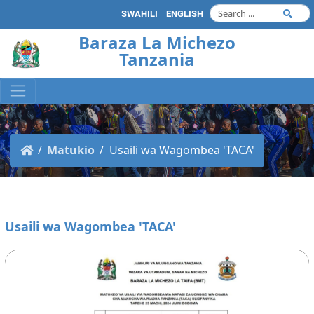
SWAHILI
ENGLISH
Baraza La Michezo
Tanzania
Matukio
Usaili wa Wagombea 'TACA'
Usaili wa Wagombea 'TACA'