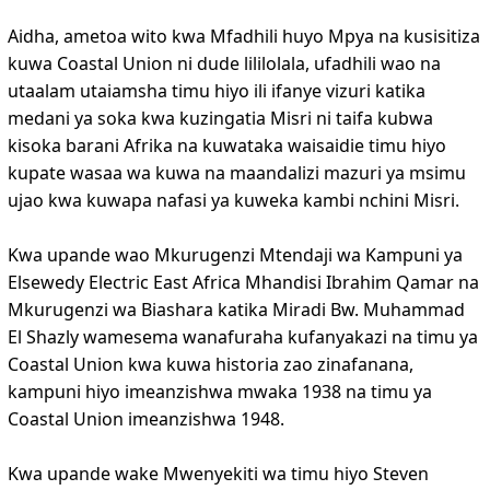
Aidha, ametoa wito kwa Mfadhili huyo Mpya na kusisitiza
kuwa Coastal Union ni dude lililolala, ufadhili wao na
utaalam utaiamsha timu hiyo ili ifanye vizuri katika
medani ya soka kwa kuzingatia Misri ni taifa kubwa
kisoka barani Afrika na kuwataka waisaidie timu hiyo
kupate wasaa wa kuwa na maandalizi mazuri ya msimu
ujao kwa kuwapa nafasi ya kuweka kambi nchini Misri.
Kwa upande wao Mkurugenzi Mtendaji wa Kampuni ya
Elsewedy Electric East Africa Mhandisi Ibrahim Qamar na
Mkurugenzi wa Biashara katika Miradi Bw. Muhammad
El Shazly wamesema wanafuraha kufanyakazi na timu ya
Coastal Union kwa kuwa historia zao zinafanana,
kampuni hiyo imeanzishwa mwaka 1938 na timu ya
Coastal Union imeanzishwa 1948.
Kwa upande wake Mwenyekiti wa timu hiyo Steven