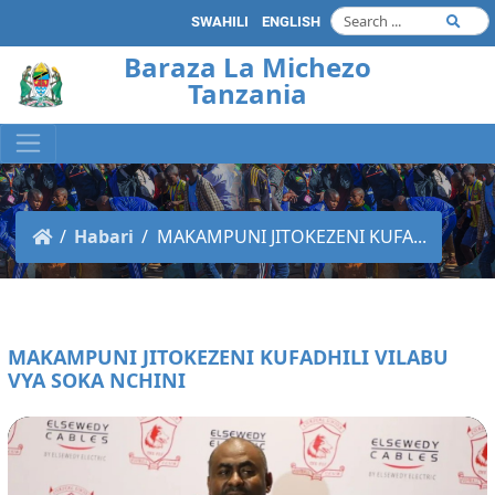
SWAHILI
ENGLISH
Baraza La Michezo
Tanzania
Habari
MAKAMPUNI JITOKEZENI KUFA...
MAKAMPUNI JITOKEZENI KUFADHILI VILABU
VYA SOKA NCHINI