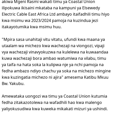
akiwa Mgeni Rasmi wakati timu ya Coastal Union
ilipokuwa ikisaini mkataba na kampuni ya Elsewedy
Electric Cable East Africa Ltd ambayo itaifadhili timu hiyo
kwa msimu wa 2023/2024 pamoja na kuzindua jezi
itakayotumika kwa msimu huu.
"Mpira sasa unahitaji vitu vitatu, ufundi kwa maana ya
utaalam wa michezo kwa wachezaji na viongozi, vipaji
vya wachezaji vinavyokuzwa na kulelewa na kuwaandaa
kuwa wachezaji bora ambao watumiwa na vilabu, timu
ya taifa na hata soka la kulipwa nje ya nchi pamoja na
fedha ambazo ndiyo chachu ya soka na michezo mingine
kwa kuzingatia michezo ni ajira" amesema Katibu Mkuu
Bw. Yakubu.
Amewataka uongozi wa timu ya Coastal Union kutumia
fedha zitakazotolewa na wafadhili hao kwa malengo
yaliyokusudiwa kwa kuweka mikakati mizuri ya ushindi.