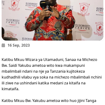
16 Sep, 2023
Katibu Mkuu Wizara ya Utamaduni, Sanaa na Michezo
Bw. Saidi Yakubu ametoa wito kwa makampuni
mbalimbali ndani na nje ya Tanzania kujitokeza
kudhadhili vilabu vya soka na michezo mbalimbali nchini
ili ziwe na ushindani katika medani za kitaifa na
kimataifa.
Katibu Mkuu Bw. Yakubu ametoa wito huo jijini Tanga