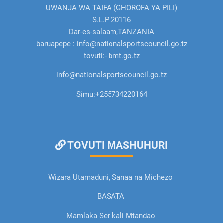
UWANJA WA TAIFA (GHOROFA YA PILI)
S.L.P 20116
Dar-es-salaam,TANZANIA
baruapepe : info@nationalsportscouncil.go.tz
tovuti:- bmt.go.tz
info@nationalsportscouncil.go.tz
Simu:
+255734220164
TOVUTI MASHUHURI
Wizara Utamaduni, Sanaa na Michezo
BASATA
Mamlaka Serikali Mtandao