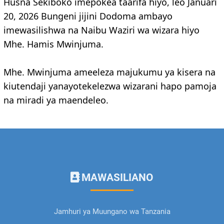
Husna Sekiboko imepokea taarifa hiyo, leo Januari
20, 2026 Bungeni jijini Dodoma ambayo
imewasilishwa na Naibu Waziri wa wizara hiyo
Mhe. Hamis Mwinjuma.
Mhe. Mwinjuma ameeleza majukumu ya kisera na
kiutendaji yanayotekelezwa wizarani hapo pamoja
na miradi ya maendeleo.
MAWASILIANO
Jamhuri ya Muungano wa Tanzania