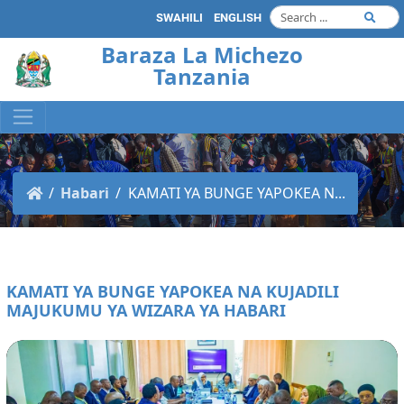
SWAHILI
ENGLISH
Baraza La Michezo
Tanzania
Habari
KAMATI YA BUNGE YAPOKEA N...
KAMATI YA BUNGE YAPOKEA NA KUJADILI
MAJUKUMU YA WIZARA YA HABARI