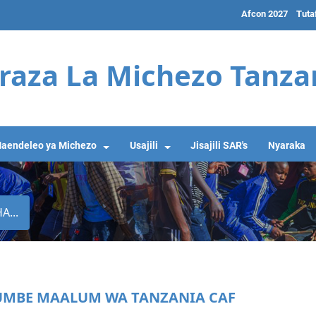
Afcon 2027
Tuta
raza La Michezo Tanza
aendeleo ya Michezo
Usajili
Jisajili SAR's
Nyaraka
...
UMBE MAALUM WA TANZANIA CAF