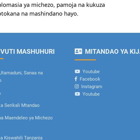
diplomasia ya michezo, pamoja na kukuza
azotokana na mashindano hayo.
VUTI MASHUHURI
MITANDAO YA KIJ
Youtube
Utamaduni, Sanaa na
Facebook
o
Instagram
A
Youtube
a Serikali Mtandao
ha Maendeleo ya Michezo
la Kiswahili Tanzania