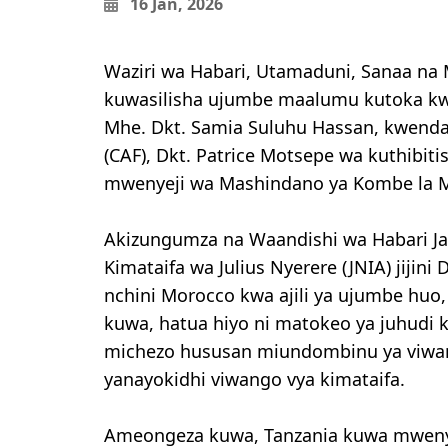
16 Jan, 2026
Waziri wa Habari, Utamaduni, Sanaa na
kuwasilisha ujumbe maalumu kutoka kw
Mhe. Dkt. Samia Suluhu Hassan, kwenda 
(CAF), Dkt. Patrice Motsepe wa kuthibit
mwenyeji wa Mashindano ya Kombe la Ma
Akizungumza na Waandishi wa Habari Ja
Kimataifa wa Julius Nyerere (JNIA) jijin
nchini Morocco kwa ajili ya ujumbe h
kuwa, hatua hiyo ni matokeo ya juhudi k
michezo hususan miundombinu ya viwanja
yanayokidhi viwango vya kimataifa.
Ameongeza kuwa, Tanzania kuwa mwenye