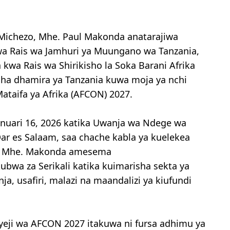
 Michezo, Mhe. Paul Makonda anatarajiwa
a Rais wa Jamhuri ya Muungano wa Tanzania,
kwa Rais wa Shirikisho la Soka Barani Afrika
isha dhamira ya Tanzania kuwa moja ya nchi
taifa ya Afrika (AFCON) 2027.
nuari 16, 2026 katika Uwanja wa Ndege wa
i Dar es Salaam, saa chache kabla ya kuelekea
uo, Mhe. Makonda amesema
ubwa za Serikali katika kuimarisha sekta ya
, usafiri, malazi na maandalizi ya kiufundi
ji wa AFCON 2027 itakuwa ni fursa adhimu ya