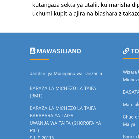
kutangaza sekta ya utalii, kuimarisha 
uchumi kupitia ajira na biashara zitak
MAWASILIANO
TO
Wizara 
Jamhuri ya Muungano wa Tanzania
Michez
BARAZA LA MICHEZO LA TAIFA
BASAT
(BMT)
Mamlak
BARAZA LA MICHEZO LA TAIFA
BARABARA YA TAIFA
Chuo c
UWANJA WA TAIFA (GHOROFA YA
Malya
PILI)
Baraza 
S.L.P 20116