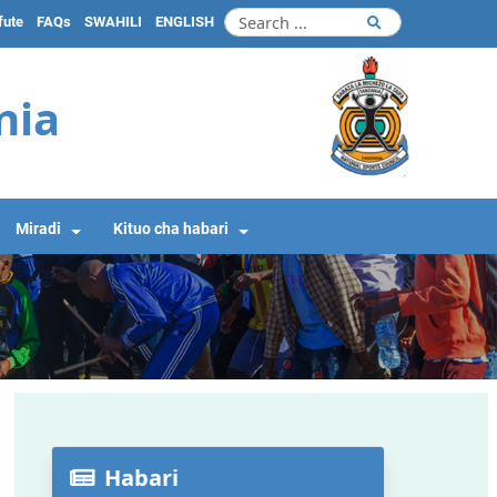
fute
FAQs
SWAHILI
ENGLISH
nia
Miradi
Kituo cha habari
Habari