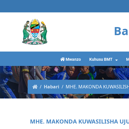
Ba
Mwanzo
Kuhusu BMT
M
Habari
MHE. MAKONDA KUWASILISHA
MHE. MAKONDA KUWASILISHA UJ