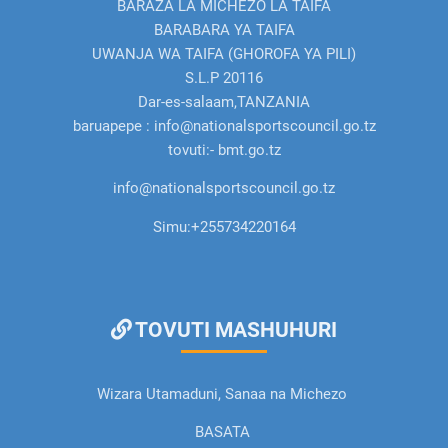
BARAZA LA MICHEZO LA TAIFA
BARABARA YA TAIFA
UWANJA WA TAIFA (GHOROFA YA PILI)
S.L.P 20116
Dar-es-salaam,TANZANIA
baruapepe : info@nationalsportscouncil.go.tz
tovuti:- bmt.go.tz
info@nationalsportscouncil.go.tz
Simu:
+255734220164
TOVUTI MASHUHURI
Wizara Utamaduni, Sanaa na Michezo
BASATA