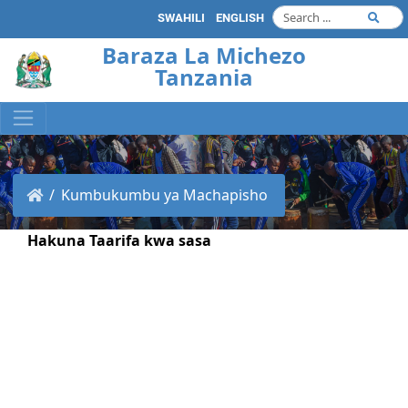
SWAHILI
ENGLISH
Baraza La Michezo
Tanzania
Kumbukumbu ya Machapisho
Hakuna Taarifa kwa sasa