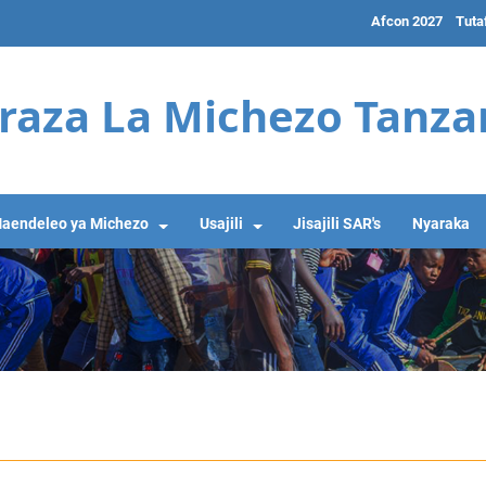
Afcon 2027
Tuta
raza La Michezo Tanza
aendeleo ya Michezo
Usajili
Jisajili SAR's
Nyaraka