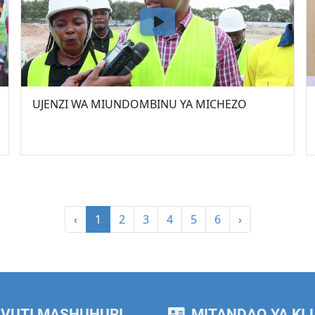
UJENZI WA MIUNDOMBINU YA MICHEZO
‹
1
2
3
4
5
6
›
VUTI MASHUHURI
MITANDAO YA KIJ