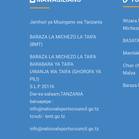
Wizara 
Jamhuri ya Muungano wa Tanzania
Michez
BARAZA LA MICHEZO LA TAIFA
BASAT
(BMT)
Mamlak
BARAZA LA MICHEZO LA TAIFA
BARABARA YA TAIFA
Chuo c
UWANJA WA TAIFA (GHOROFA YA
Malya
PILI)
Baraza 
S.L.P 20116
Dar-es-salaam,TANZANIA
baruapepe :
info@nationalsportscouncil.go.tz
tovuti:- bmt.go.tz
info@nationalsportscouncil.go.tz