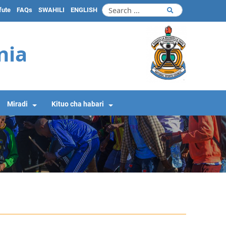
fute
FAQs
SWAHILI
ENGLISH
nia
Miradi
Kituo cha habari