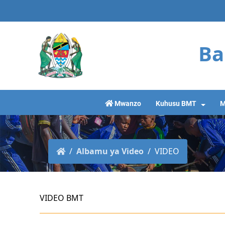
Ba
Mwanzo
Kuhusu BMT
M
Albamu ya Video
VIDEO
VIDEO BMT