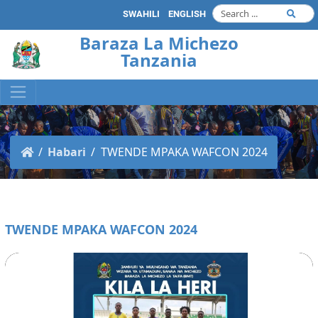
SWAHILI
ENGLISH
Baraza La Michezo
Tanzania
Habari
TWENDE MPAKA WAFCON 2024
TWENDE MPAKA WAFCON 2024