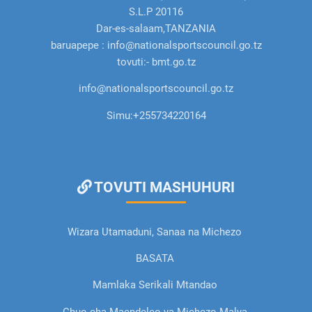
S.L.P 20116
Dar-es-salaam,TANZANIA
baruapepe : info@nationalsportscouncil.go.tz
tovuti:- bmt.go.tz
info@nationalsportscouncil.go.tz
Simu:
+255734220164
TOVUTI MASHUHURI
Wizara Utamaduni, Sanaa na Michezo
BASATA
Mamlaka Serikali Mtandao
Chuo cha Maendeleo ya Michezo Malya