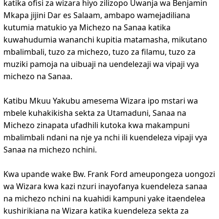
katika ofisi za wizara hiyo zilizopo Uwanja wa Benjamin
Mkapa jijini Dar es Salaam, ambapo wamejadiliana
kutumia matukio ya Michezo na Sanaa katika
kuwahudumia wananchi kupitia matamasha, mikutano
mbalimbali, tuzo za michezo, tuzo za filamu, tuzo za
muziki pamoja na uibuaji na uendelezaji wa vipaji vya
michezo na Sanaa.
Katibu Mkuu Yakubu amesema Wizara ipo mstari wa
mbele kuhakikisha sekta za Utamaduni, Sanaa na
Michezo zinapata ufadhili kutoka kwa makampuni
mbalimbali ndani na nje ya nchi ili kuendeleza vipaji vya
Sanaa na michezo nchini.
Kwa upande wake Bw. Frank Ford ameupongeza uongozi
wa Wizara kwa kazi nzuri inayofanya kuendeleza sanaa
na michezo nchini na kuahidi kampuni yake itaendelea
kushirikiana na Wizara katika kuendeleza sekta za