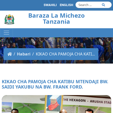
SWAHILI
ENGLISH
Baraza La Michezo
Tanzania
Habari
KIKAO CHA PAMOJA CHA KATI...
KIKAO CHA PAMOJA CHA KATIBU MTENDAJI BW.
SAIDI YAKUBU NA BW. FRANK FORD.