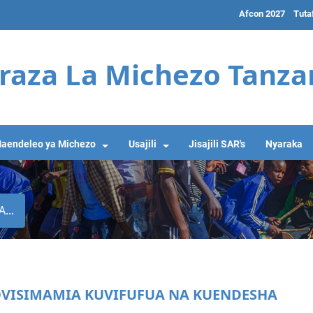
Afcon 2027
Tuta
raza La Michezo Tanza
aendeleo ya Michezo
Usajili
Jisajili SAR's
Nyaraka
...
OVISIMAMIA KUVIFUFUA NA KUENDESHA