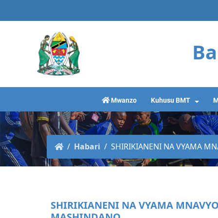
Ba
Mwanzo
Kuhusu BMT
M
Habari
SHIRIKIANENI NA VYAMA MNA
SHIRIKIANENI NA VYAMA MNAVY
MASHINDANO