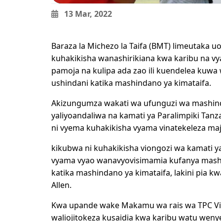
13 Mar, 2022
Baraza la Michezo la Taifa (BMT) limeutaka u
kuhakikisha wanashirikiana kwa karibu na
pamoja na kulipa ada zao ili kuendelea kuw
ushindani katika mashindano ya kimataifa.
Akizungumza wakati wa ufunguzi wa mashind
yaliyoandaliwa na kamati ya Paralimpiki Tan
ni vyema kuhakikisha vyama vinatekeleza m
kikubwa ni kuhakikisha viongozi wa kamati y
vyama vyao wanavyovisimamia kufanya mashin
katika mashindano ya kimataifa, lakini pia kw
Allen.
Kwa upande wake Makamu wa rais wa TPC 
waliojitokeza kusaidia kwa karibu watu wen