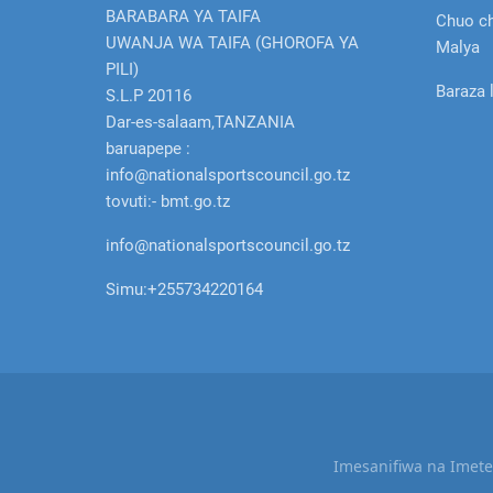
BARABARA YA TAIFA
Chuo c
UWANJA WA TAIFA (GHOROFA YA
Malya
PILI)
Baraza 
S.L.P 20116
Dar-es-salaam,TANZANIA
baruapepe :
info@nationalsportscouncil.go.tz
tovuti:- bmt.go.tz
info@nationalsportscouncil.go.tz
Simu:
+255734220164
Imesanifiwa na Imet