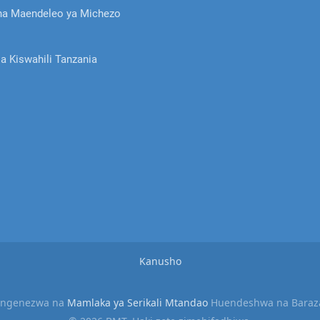
ha Maendeleo ya Michezo
la Kiswahili Tanzania
Kanusho
engenezwa na
Mamlaka ya Serikali Mtandao
Huendeshwa na Baraza