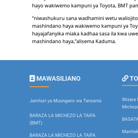
hayo wakiwemo kampuni ya Toyota, BMT pamo
“niwashukuru sana wadhamini wetu waliojitok
mashindano haya wakiwemo kampuni ya Toyo
hayajafanyika miaka kadhaa sasa ila kwa u
mashindano haya,”alisema Kaduma.
MAWASILIANO
TO
Wizara 
Jamhuri ya Muungano wa Tanzania
Michez
BARAZA LA MICHEZO LA TAIFA
BASAT
(BMT)
Mamlak
BARAZA LA MICHEZO LA TAIFA