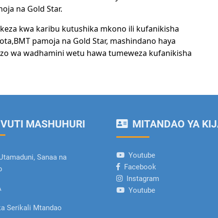
ja na Gold Star.
eza kwa karibu kutushika mkono ili kufanikisha
ta,BMT pamoja na Gold Star, mashindano haya
wezo wa wadhamini wetu hawa tumeweza kufanikisha
VUTI MASHUHURI
MITANDAO YA KIJ
Youtube
Utamaduni, Sanaa na
Facebook
o
Instagram
A
Youtube
a Serikali Mtandao