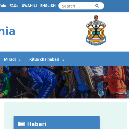
fute
FAQs
SWAHILI
ENGLISH
nia
Miradi
Kituo cha habari
Habari