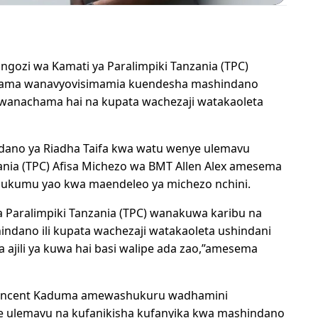
ongozi wa Kamati ya Paralimpiki Tanzania (TPC)
 vyama wanavyovisimamia kuendesha mashindano
a wanachama hai na kupata wachezaji watakaoleta
ano ya Riadha Taifa kwa watu wenye ulemavu
zania (TPC) Afisa Michezo wa BMT Allen Alex amesema
ajukumu yao kwa maendeleo ya michezo nchini.
a Paralimpiki Tanzania (TPC) wanakuwa karibu na
dano ili kupata wachezaji watakaoleta ushindani
a ajili ya kuwa hai basi walipe ada zao,”amesema
Vincent Kaduma amewashukuru wadhamini
ye ulemavu na kufanikisha kufanyika kwa mashindano