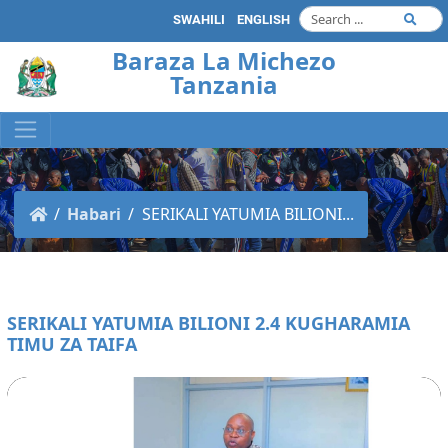
SWAHILI
ENGLISH
Baraza La Michezo
Tanzania
Habari
SERIKALI YATUMIA BILIONI...
SERIKALI YATUMIA BILIONI 2.4 KUGHARAMIA
TIMU ZA TAIFA