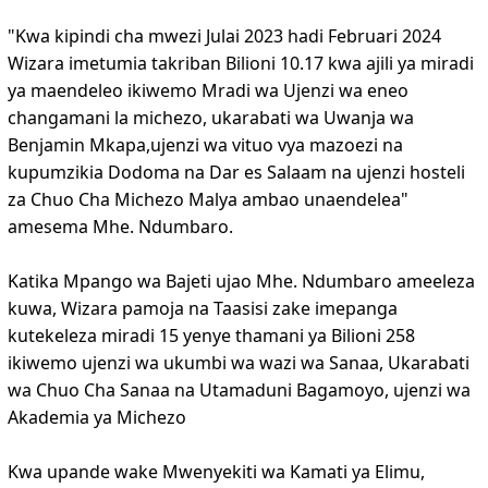
"Kwa kipindi cha mwezi Julai 2023 hadi Februari 2024
Wizara imetumia takriban Bilioni 10.17 kwa ajili ya miradi
ya maendeleo ikiwemo Mradi wa Ujenzi wa eneo
changamani la michezo, ukarabati wa Uwanja wa
Benjamin Mkapa,ujenzi wa vituo vya mazoezi na
kupumzikia Dodoma na Dar es Salaam na ujenzi hosteli
za Chuo Cha Michezo Malya ambao unaendelea"
amesema Mhe. Ndumbaro.
Katika Mpango wa Bajeti ujao Mhe. Ndumbaro ameeleza
kuwa, Wizara pamoja na Taasisi zake imepanga
kutekeleza miradi 15 yenye thamani ya Bilioni 258
ikiwemo ujenzi wa ukumbi wa wazi wa Sanaa, Ukarabati
wa Chuo Cha Sanaa na Utamaduni Bagamoyo, ujenzi wa
Akademia ya Michezo
Kwa upande wake Mwenyekiti wa Kamati ya Elimu,