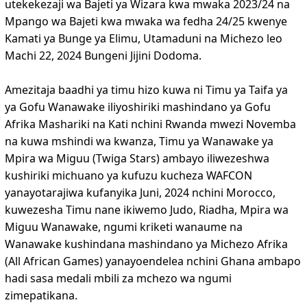
utekekezaji wa Bajeti ya Wizara kwa mwaka 2023/24 na
Mpango wa Bajeti kwa mwaka wa fedha 24/25 kwenye
Kamati ya Bunge ya Elimu, Utamaduni na Michezo leo
Machi 22, 2024 Bungeni Jijini Dodoma.
Amezitaja baadhi ya timu hizo kuwa ni Timu ya Taifa ya
ya Gofu Wanawake iliyoshiriki mashindano ya Gofu
Afrika Mashariki na Kati nchini Rwanda mwezi Novemba
na kuwa mshindi wa kwanza, Timu ya Wanawake ya
Mpira wa Miguu (Twiga Stars) ambayo iliwezeshwa
kushiriki michuano ya kufuzu kucheza WAFCON
yanayotarajiwa kufanyika Juni, 2024 nchini Morocco,
kuwezesha Timu nane ikiwemo Judo, Riadha, Mpira wa
Miguu Wanawake, ngumi kriketi wanaume na
Wanawake kushindana mashindano ya Michezo Afrika
(All African Games) yanayoendelea nchini Ghana ambapo
hadi sasa medali mbili za mchezo wa ngumi
zimepatikana.