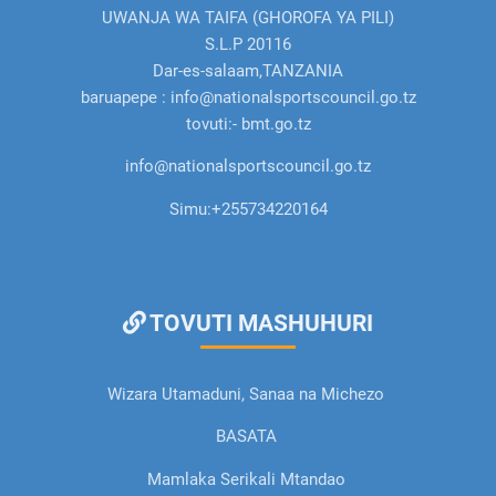
UWANJA WA TAIFA (GHOROFA YA PILI)
S.L.P 20116
Dar-es-salaam,TANZANIA
baruapepe : info@nationalsportscouncil.go.tz
tovuti:- bmt.go.tz
info@nationalsportscouncil.go.tz
Simu:
+255734220164
TOVUTI MASHUHURI
Wizara Utamaduni, Sanaa na Michezo
BASATA
Mamlaka Serikali Mtandao