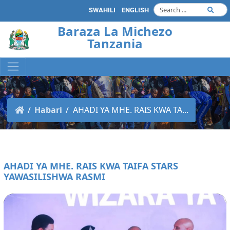
SWAHILI
ENGLISH
Baraza La Michezo
Tanzania
Habari
AHADI YA MHE. RAIS KWA TA...
AHADI YA MHE. RAIS KWA TAIFA STARS
YAWASILISHWA RASMI