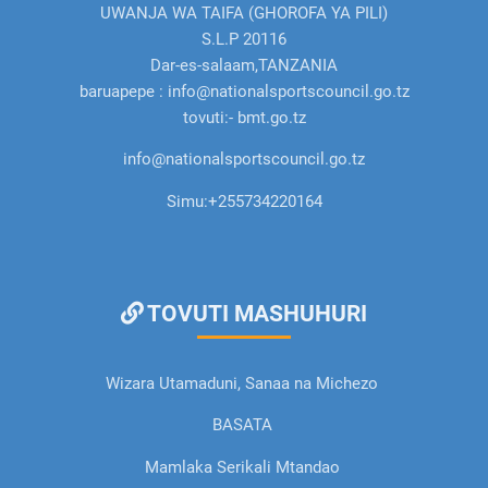
UWANJA WA TAIFA (GHOROFA YA PILI)
S.L.P 20116
Dar-es-salaam,TANZANIA
baruapepe : info@nationalsportscouncil.go.tz
tovuti:- bmt.go.tz
info@nationalsportscouncil.go.tz
Simu:
+255734220164
TOVUTI MASHUHURI
Wizara Utamaduni, Sanaa na Michezo
BASATA
Mamlaka Serikali Mtandao