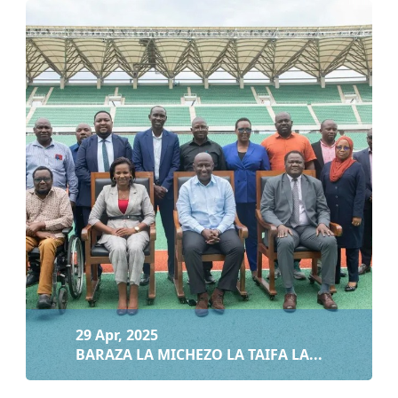
29 Apr, 2025
TENGA : NGUVU YENU IPO KWENYE USHIRIKIAN...
Soma zaidi
29 Apr, 2025
BARAZA LA MICHEZO LA TAIFA LA...