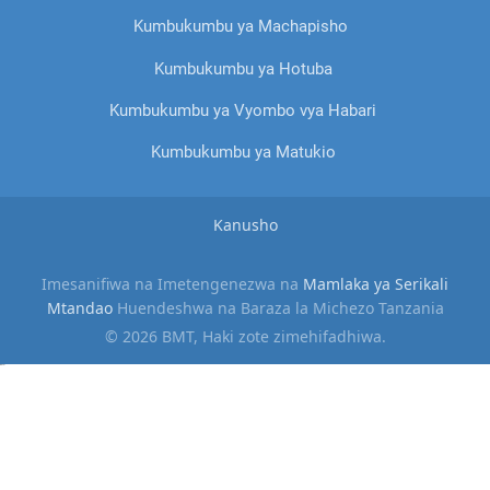
Kumbukumbu ya Machapisho
Kumbukumbu ya Hotuba
Kumbukumbu ya Vyombo vya Habari
Kumbukumbu ya Matukio
Kanusho
Imesanifiwa na Imetengenezwa na
Mamlaka ya Serikali
Mtandao
Huendeshwa na Baraza la Michezo Tanzania
© 2026 BMT, Haki zote zimehifadhiwa.
slot gacor