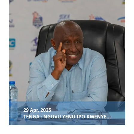
01 May, 2025
SIKU YA WAFANYAKAZI DUNIANI
Soma zaidi
29 Apr, 2025
TENGA : NGUVU YENU IPO KWENYE...