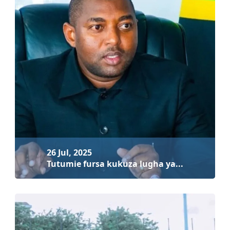
28 Jul, 2025
Taifa Stars imejipanga kwa Mikakati Thab...
Soma zaidi
26 Jul, 2025
Tutumie fursa kukuza lugha ya...