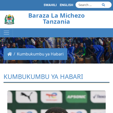
SWAHILI
ENGLISH
Baraza La Michezo
Tanzania
Kumbukumbu ya Habari
KUMBUKUMBU YA HABARI