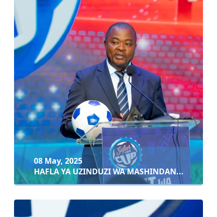
07 May, 2025
UWASILISHWAJI WA HOTUBA YA BAJETI YA WHU...
Soma zaidi
08 May, 2025
HAFLA YA UZINDUZI WA MASHINDAN...