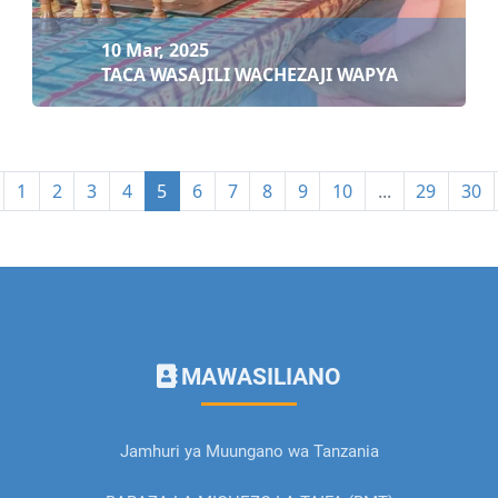
10 Mar, 2025
TACA WASAJILI WACHEZAJI WAPYA
1
2
3
4
5
6
7
8
9
10
...
29
30
10 Mar, 2025
TACA WASAJILI WACHEZAJI WAPYA
MAWASILIANO
Soma zaidi
Jamhuri ya Muungano wa Tanzania